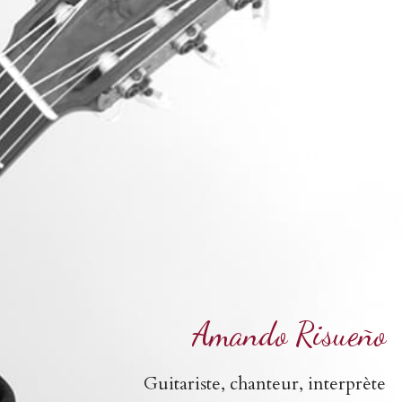
Español
English
Amando Risueño
Guitariste, chanteur, interprète